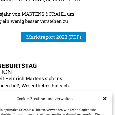
gsjahr von MARTENS & PRAHL, um
 ein wenig besser verstehen zu
Marktreport 2023 (PDF)
 GEBURTSTAG
TION
seit Heinrich Martens sich ins
agen ließ, Wesentliches hat sich
 wenn das kleine Versicherungskontor
Cookie-Zustimmung verwalten
itarbeiterinnen und Mitarbeitern
 Kunden, der Respekt vor unseren
n optimales Erlebnis zu bieten, verwenden wir Technologien wie
berechtigte Zusammenarbeit sind auch
 Geräteinformationen zu speichern und/oder darauf zuzugreifen. Wenn