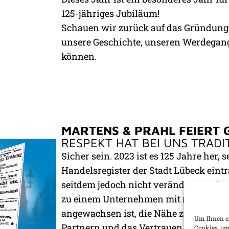
125-jähriges Jubiläum!
Schauen wir zurück auf das Gründun
unsere Geschichte, unseren Werdegang
können.
MARTENS & PRAHL FEIERT
RESPEKT HAT BEI UNS TRADI
Sicher sein. 2023 ist es 125 Jahre her, 
Handelsregister der Stadt Lübeck eintr
seitdem jedoch nicht verändert. Auch
zu einem Unternehmen mit rund 1000 M
angewachsen ist, die Nähe zu unseren
Um Ihnen ei
Partnern und das Vertrauen in gleich
Cookies, um