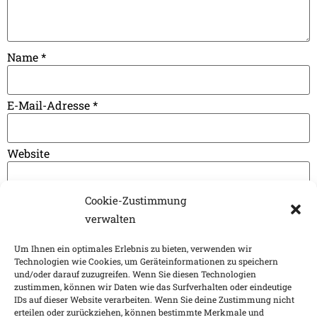
Name
*
E-Mail-Adresse
*
Website
Cookie-Zustimmung
Name, E-Mail-Adresse und Website in diesem Browser
verwalten
für meinen nächsten Kommentar speichern.
Um Ihnen ein optimales Erlebnis zu bieten, verwenden wir
Technologien wie Cookies, um Geräteinformationen zu speichern
und/oder darauf zuzugreifen. Wenn Sie diesen Technologien
Impressum
Nachhaltigkeitsfaktoren
zustimmen, können wir Daten wie das Surfverhalten oder eindeutige
IDs auf dieser Website verarbeiten. Wenn Sie deine Zustimmung nicht
Datenschutz
Barrierefreiheit
Kontakt
erteilen oder zurückziehen, können bestimmte Merkmale und